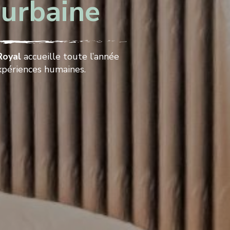
t
urbaine
Royal
accueille toute l’année
xpériences humaines.